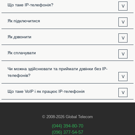
Що таке IP-телефонія?
V
Як підключитися
V
Як дзвонити
V
Як сплачувати
V
Чи можна здійснювати та приймати дзвінки без IP-
телефонів?
V
Що таке VoIP і як працює IP-телефонія
V
© 2008-2026 Global Telecom
(044) 394-80-70
(096) 377-54-57