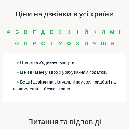
Ціни на дзвінки в усі країни
А
Б
В
Г
Д
Е
Є
З
І
Й
К
Л
М
Н
О
П
Р
С
Т
У
Ф
Х
Ц
Ч
Ш
Я
●
Плата за з'єднання відсутня.
●
Ціни вказані у євро з урахуванням податків.
●
Вхідні дзвінки на віртуальні номери, придбані на
нашому сайті – безкоштовно.
Питання та відповіді