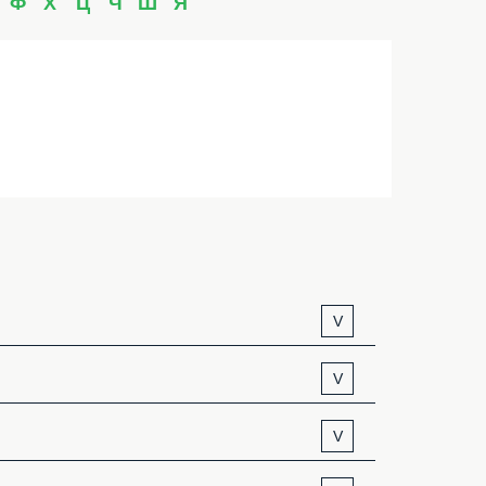
Ф
Х
Ц
Ч
Ш
Я
V
V
V