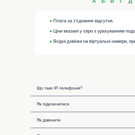
А
Б
В
Г
Д
●
Плата за з'єднання відсутня.
●
Ціни вказані у євро з урахуванням пода
●
Вхідні дзвінки на віртуальні номери, п
Що таке IP-телефонія?
Як підключитися
Як дзвонити