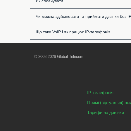
Як сплачувати
Чи можна здійснювати та приймати дзвінки без I
Що таке VoIP і як працює IP-телефонія
© 2008-2026 Global Telecom
IP-телефонія
Прямі (віртуальні) но
Тарифи на дзвінки