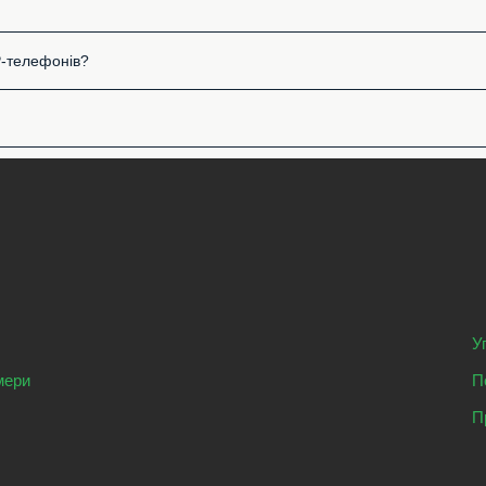
P-телефонів?
У
мери
П
П