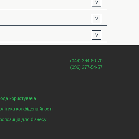
V
V
V
(044) 394-80-70
(096) 377-54-57
года користувача
олітика конфіденційності
ропозиція для бізнесу