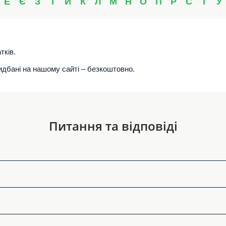
Е
Є
З
І
Й
К
Л
М
Н
О
П
Р
С
Т
У
тків.
ридбані на нашому сайті – безкоштовно.
Питання та відповіді