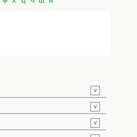
Ф
Х
Ц
Ч
Ш
Я
V
V
V