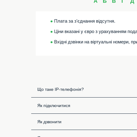
А
Б
В
Г
Д
●
Плата за з'єднання відсутня.
●
Ціни вказані у євро з урахуванням пода
●
Вхідні дзвінки на віртуальні номери, п
Що таке IP-телефонія?
Як підключитися
Як дзвонити