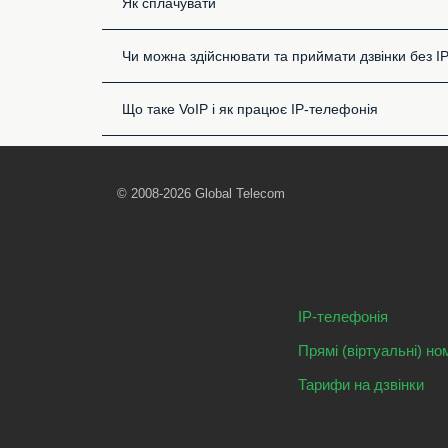
Як сплачувати
Чи можна здійснювати та приймати дзвінки без I
Що таке VoIP і як працює IP-телефонія
© 2008-2026 Global Telecom
IP-телефонія
Прямі (віртуальні) но
Тарифи на дзвінки