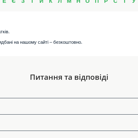
Е
Є
З
І
Й
К
Л
М
Н
О
П
Р
С
Т
У
тків.
ридбані на нашому сайті – безкоштовно.
Питання та відповіді