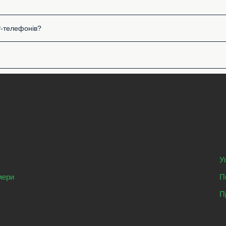
P-телефонів?
У
мери
П
П