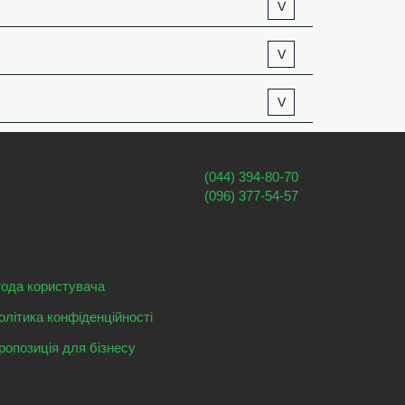
V
V
V
(044) 394-80-70
(096) 377-54-57
года користувача
олітика конфіденційності
ропозиція для бізнесу