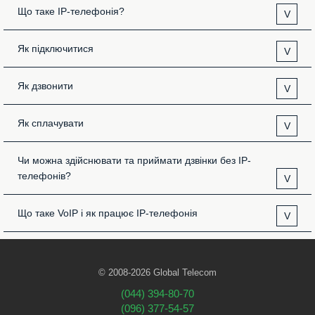
Що таке IP-телефонія?
V
Як підключитися
V
Як дзвонити
V
Як сплачувати
V
Чи можна здійснювати та приймати дзвінки без IP-
телефонів?
V
Що таке VoIP і як працює IP-телефонія
V
© 2008-2026 Global Telecom
(044) 394-80-70
(096) 377-54-57