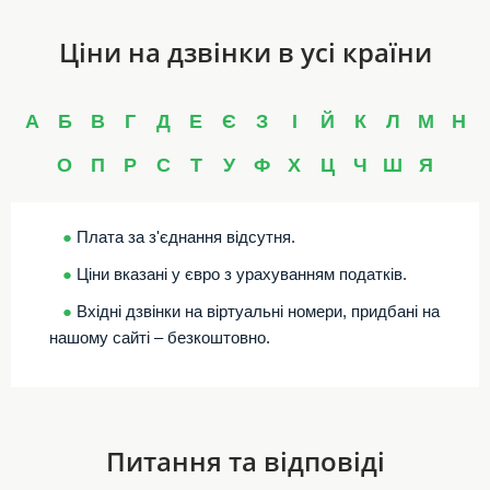
Ціни на дзвінки в усі країни
А
Б
В
Г
Д
Е
Є
З
І
Й
К
Л
М
Н
О
П
Р
С
Т
У
Ф
Х
Ц
Ч
Ш
Я
●
Плата за з'єднання відсутня.
●
Ціни вказані у євро з урахуванням податків.
●
Вхідні дзвінки на віртуальні номери, придбані на
нашому сайті – безкоштовно.
Питання та відповіді