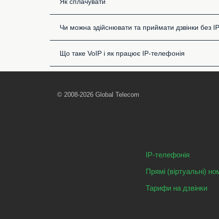
Як сплачувати
Чи можна здійснювати та приймати дзвінки без I
Що таке VoIP і як працює IP-телефонія
© 2008-2026 Global Telecom
IP-телефонія
Прямі (віртуальні) но
Тарифи на дзвінки