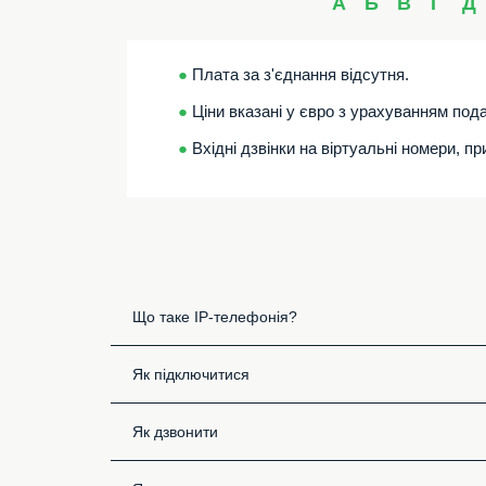
А
Б
В
Г
Д
●
Плата за з'єднання відсутня.
●
Ціни вказані у євро з урахуванням пода
●
Вхідні дзвінки на віртуальні номери, п
Що таке IP-телефонія?
Як підключитися
Як дзвонити