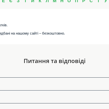
Е
Є
З
І
Й
К
Л
М
Н
О
П
Р
С
Т
У
тків.
ридбані на нашому сайті – безкоштовно.
Питання та відповіді