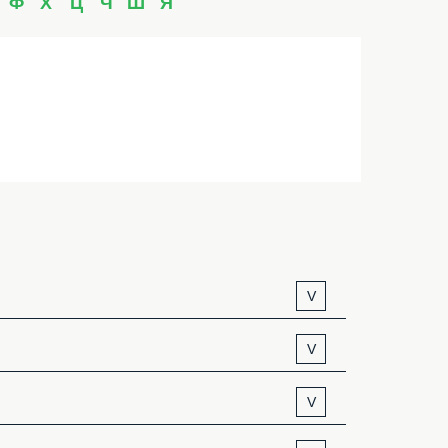
Ф
Х
Ц
Ч
Ш
Я
V
V
V