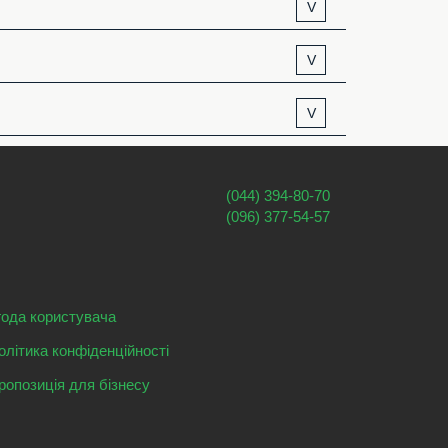
V
V
V
(044) 394-80-70
(096) 377-54-57
года користувача
олітика конфіденційності
ропозиція для бізнесу