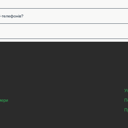
P-телефонів?
У
мери
П
П