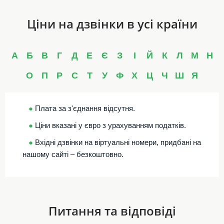
Ціни на дзвінки в усі країни
А
Б
В
Г
Д
Е
Є
З
І
Й
К
Л
М
Н
О
П
Р
С
Т
У
Ф
Х
Ц
Ч
Ш
Я
●
Плата за з'єднання відсутня.
●
Ціни вказані у євро з урахуванням податків.
●
Вхідні дзвінки на віртуальні номери, придбані на
нашому сайті – безкоштовно.
Питання та відповіді