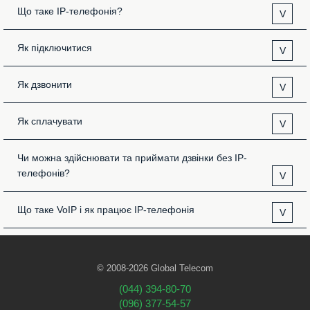
Що таке IP-телефонія?
V
Як підключитися
V
Як дзвонити
V
Як сплачувати
V
Чи можна здійснювати та приймати дзвінки без IP-
телефонів?
V
Що таке VoIP і як працює IP-телефонія
V
© 2008-2026 Global Telecom
(044) 394-80-70
(096) 377-54-57