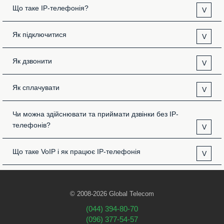
Що таке IP-телефонія?
V
Як підключитися
V
Як дзвонити
V
Як сплачувати
V
Чи можна здійснювати та приймати дзвінки без IP-
телефонів?
V
Що таке VoIP і як працює IP-телефонія
V
© 2008-2026 Global Telecom
(044) 394-80-70
(096) 377-54-57