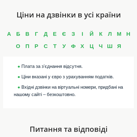
Ціни на дзвінки в усі країни
А
Б
В
Г
Д
Е
Є
З
І
Й
К
Л
М
Н
О
П
Р
С
Т
У
Ф
Х
Ц
Ч
Ш
Я
●
Плата за з'єднання відсутня.
●
Ціни вказані у євро з урахуванням податків.
●
Вхідні дзвінки на віртуальні номери, придбані на
нашому сайті – безкоштовно.
Питання та відповіді