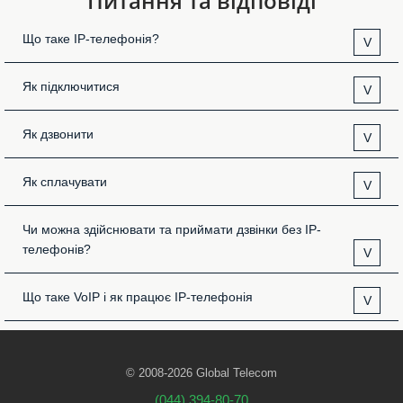
Питання та відповіді
Що таке IP-телефонія?
V
Як підключитися
V
Як дзвонити
V
Як сплачувати
V
Чи можна здійснювати та приймати дзвінки без IP-
телефонів?
V
Що таке VoIP і як працює IP-телефонія
V
© 2008-2026 Global Telecom
(044) 394-80-70