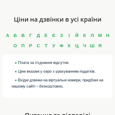
Ціни на дзвінки в усі країни
А
Б
В
Г
Д
Е
Є
З
І
Й
К
Л
М
Н
О
П
Р
С
Т
У
Ф
Х
Ц
Ч
Ш
Я
●
Плата за з'єднання відсутня.
●
Ціни вказані у євро з урахуванням податків.
●
Вхідні дзвінки на віртуальні номери, придбані на
нашому сайті – безкоштовно.