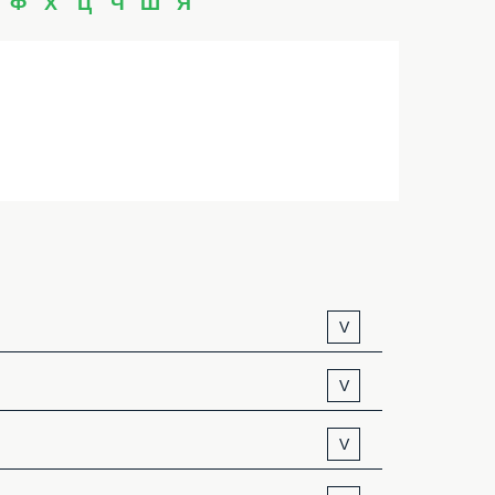
Ф
Х
Ц
Ч
Ш
Я
V
V
V