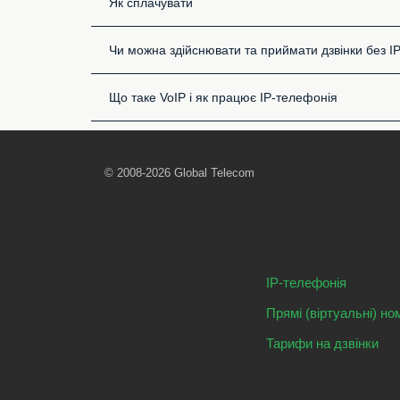
Як сплачувати
Чи можна здійснювати та приймати дзвінки без I
Що таке VoIP і як працює IP-телефонія
© 2008-2026 Global Telecom
IP-телефонія
Прямі (віртуальні) но
Тарифи на дзвінки