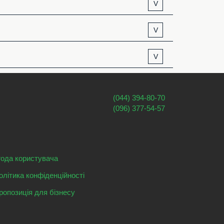
V
V
V
(044) 394-80-70
(096) 377-54-57
года користувача
олітика конфіденційності
ропозиція для бізнесу