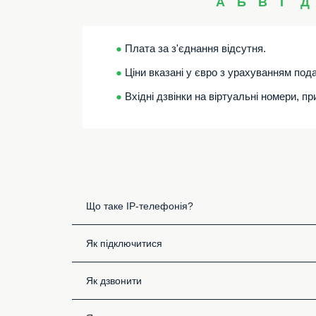
А
Б
В
Г
Д
●
Плата за з'єднання відсутня.
●
Ціни вказані у євро з урахуванням пода
●
Вхідні дзвінки на віртуальні номери, п
Що таке IP-телефонія?
Як підключитися
Як дзвонити