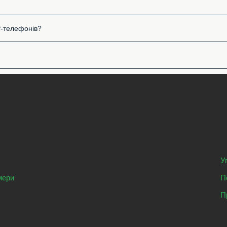
P-телефонів?
У
мери
П
П