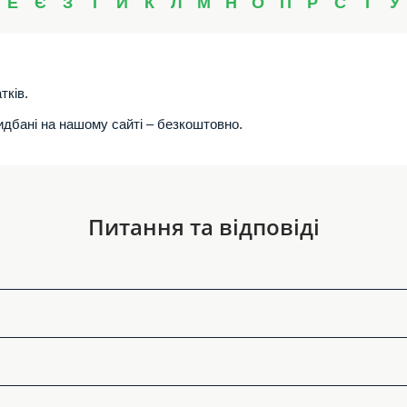
Е
Є
З
І
Й
К
Л
М
Н
О
П
Р
С
Т
У
тків.
ридбані на нашому сайті – безкоштовно.
Питання та відповіді