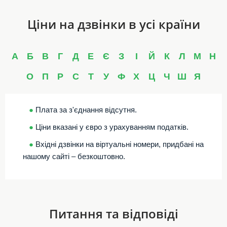
Ціни на дзвінки в усі країни
А
Б
В
Г
Д
Е
Є
З
І
Й
К
Л
М
Н
О
П
Р
С
Т
У
Ф
Х
Ц
Ч
Ш
Я
●
Плата за з'єднання відсутня.
●
Ціни вказані у євро з урахуванням податків.
●
Вхідні дзвінки на віртуальні номери, придбані на
нашому сайті – безкоштовно.
Питання та відповіді