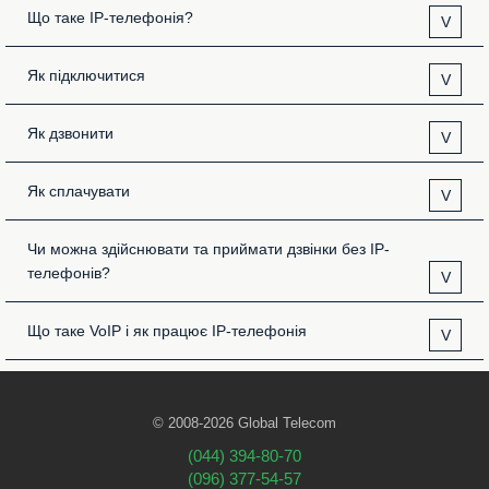
Що таке IP-телефонія?
V
Як підключитися
V
Як дзвонити
V
Як сплачувати
V
Чи можна здійснювати та приймати дзвінки без IP-
телефонів?
V
Що таке VoIP і як працює IP-телефонія
V
© 2008-2026 Global Telecom
(044) 394-80-70
(096) 377-54-57