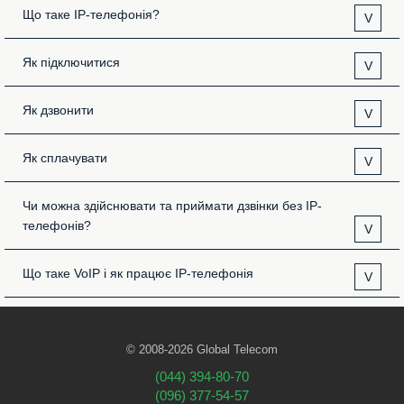
Що таке IP-телефонія?
V
Як підключитися
V
Як дзвонити
V
Як сплачувати
V
Чи можна здійснювати та приймати дзвінки без IP-
телефонів?
V
Що таке VoIP і як працює IP-телефонія
V
© 2008-2026 Global Telecom
(044) 394-80-70
(096) 377-54-57