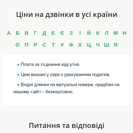
Ціни на дзвінки в усі країни
А
Б
В
Г
Д
Е
Є
З
І
Й
К
Л
М
Н
О
П
Р
С
Т
У
Ф
Х
Ц
Ч
Ш
Я
●
Плата за з'єднання відсутня.
●
Ціни вказані у євро з урахуванням податків.
●
Вхідні дзвінки на віртуальні номери, придбані на
нашому сайті – безкоштовно.
Питання та відповіді