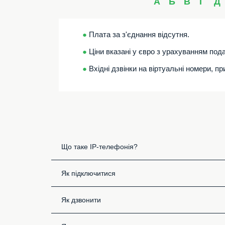
А
Б
В
Г
Д
●
Плата за з'єднання відсутня.
●
Ціни вказані у євро з урахуванням пода
●
Вхідні дзвінки на віртуальні номери, п
Що таке IP-телефонія?
Як підключитися
Як дзвонити