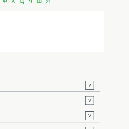
Ф
Х
Ц
Ч
Ш
Я
V
V
V