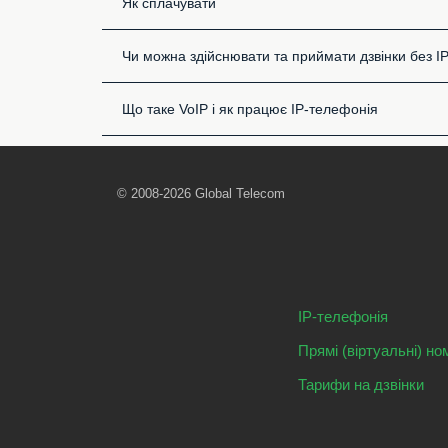
Як сплачувати
Чи можна здійснювати та приймати дзвінки без I
Що таке VoIP і як працює IP-телефонія
© 2008-2026 Global Telecom
IP-телефонія
Прямі (віртуальні) но
Тарифи на дзвінки