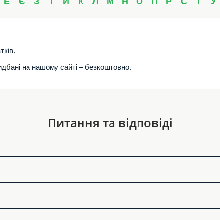
Е
Є
З
І
Й
К
Л
М
Н
О
П
Р
С
Т
У
тків.
ридбані на нашому сайті – безкоштовно.
Питання та відповіді