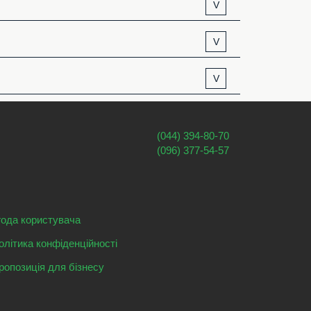
V
V
V
(044) 394-80-70
(096) 377-54-57
года користувача
олітика конфіденційності
ропозиція для бізнесу