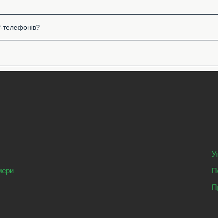
P-телефонів?
У
мери
П
П