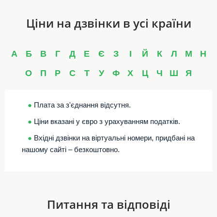
Ціни на дзвінки в усі країни
А
Б
В
Г
Д
Е
Є
З
І
Й
К
Л
М
Н
О
П
Р
С
Т
У
Ф
Х
Ц
Ч
Ш
Я
●
Плата за з'єднання відсутня.
●
Ціни вказані у євро з урахуванням податків.
●
Вхідні дзвінки на віртуальні номери, придбані на
нашому сайті – безкоштовно.
Питання та відповіді