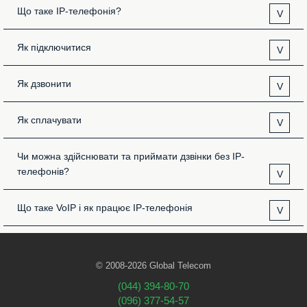
Що таке IP-телефонія?
V
Як підключитися
V
Як дзвонити
V
Як сплачувати
V
Чи можна здійснювати та приймати дзвінки без IP-
телефонів?
V
Що таке VoIP і як працює IP-телефонія
V
© 2008-2026 Global Telecom
(044) 394-80-70
(096) 377-54-57