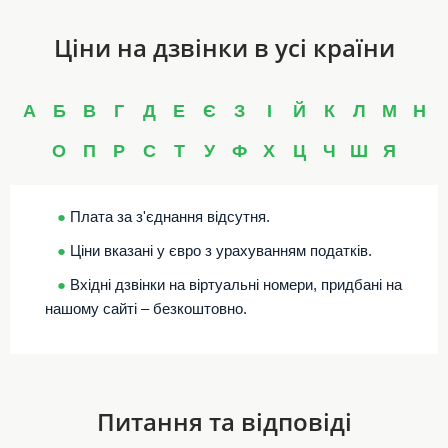
Ціни на дзвінки в усі країни
А
Б
В
Г
Д
Е
Є
З
І
Й
К
Л
М
Н
О
П
Р
С
Т
У
Ф
Х
Ц
Ч
Ш
Я
●
Плата за з'єднання відсутня.
●
Ціни вказані у євро з урахуванням податків.
●
Вхідні дзвінки на віртуальні номери, придбані на
нашому сайті – безкоштовно.
Питання та відповіді