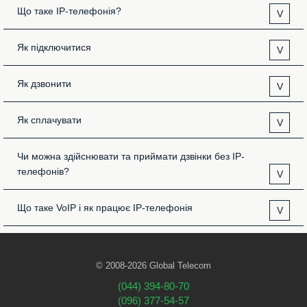
Що таке IP-телефонія?
V
Як підключитися
V
Як дзвонити
V
Як сплачувати
V
Чи можна здійснювати та приймати дзвінки без IP-
телефонів?
V
Що таке VoIP і як працює IP-телефонія
V
© 2008-2026 Global Telecom
(044) 394-80-70
(096) 377-54-57