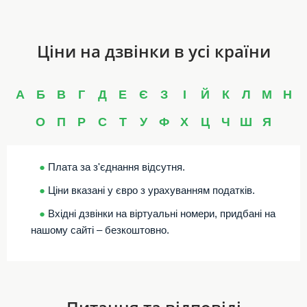
Ціни на дзвінки в усі країни
А
Б
В
Г
Д
Е
Є
З
І
Й
К
Л
М
Н
О
П
Р
С
Т
У
Ф
Х
Ц
Ч
Ш
Я
●
Плата за з'єднання відсутня.
●
Ціни вказані у євро з урахуванням податків.
●
Вхідні дзвінки на віртуальні номери, придбані на
нашому сайті – безкоштовно.