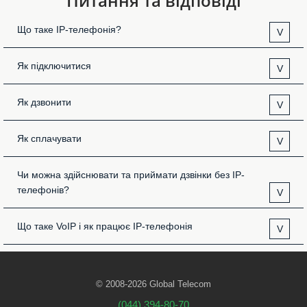
Питання та відповіді
Що таке IP-телефонія?
V
Як підключитися
V
Як дзвонити
V
Як сплачувати
V
Чи можна здійснювати та приймати дзвінки без IP-
телефонів?
V
Що таке VoIP і як працює IP-телефонія
V
© 2008-2026 Global Telecom
(044) 394-80-70