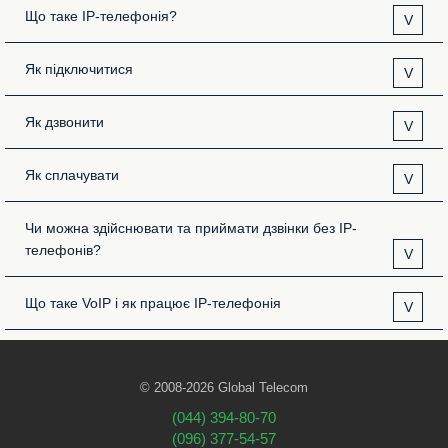
Що таке IP-телефонія?
V
Як підключитися
V
Як дзвонити
V
Як сплачувати
V
Чи можна здійснювати та приймати дзвінки без IP-
телефонів?
V
Що таке VoIP і як працює IP-телефонія
V
© 2008-2026 Global Telecom
(044) 394-80-70
(096) 377-54-57