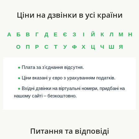
Ціни на дзвінки в усі країни
А
Б
В
Г
Д
Е
Є
З
І
Й
К
Л
М
Н
О
П
Р
С
Т
У
Ф
Х
Ц
Ч
Ш
Я
●
Плата за з'єднання відсутня.
●
Ціни вказані у євро з урахуванням податків.
●
Вхідні дзвінки на віртуальні номери, придбані на
нашому сайті – безкоштовно.
Питання та відповіді