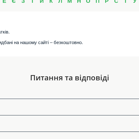
Е
Є
З
І
Й
К
Л
М
Н
О
П
Р
С
Т
У
тків.
ридбані на нашому сайті – безкоштовно.
Питання та відповіді