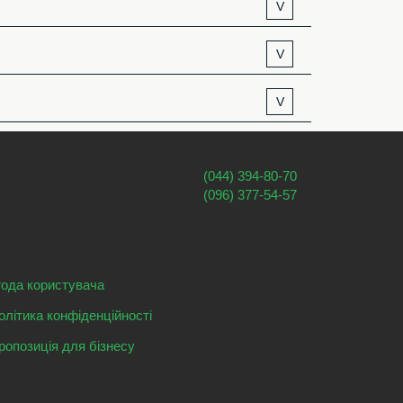
V
V
V
(044) 394-80-70
(096) 377-54-57
года користувача
олітика конфіденційності
ропозиція для бізнесу