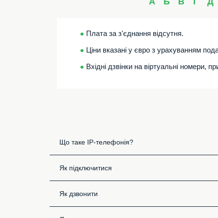
А
Б
В
Г
Д
●
Плата за з'єднання відсутня.
●
Ціни вказані у євро з урахуванням пода
●
Вхідні дзвінки на віртуальні номери, п
Що таке IP-телефонія?
Як підключитися
Як дзвонити