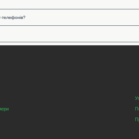
P-телефонів?
У
мери
П
П