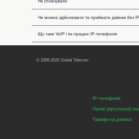
Як сплачувати
Чи можна здійснювати та приймати дзвінки без I
Що таке VoIP і як працює IP-телефонія
© 2008-2026 Global Telecom
IP-телефонія
Прямі (віртуальні) но
Тарифи на дзвінки