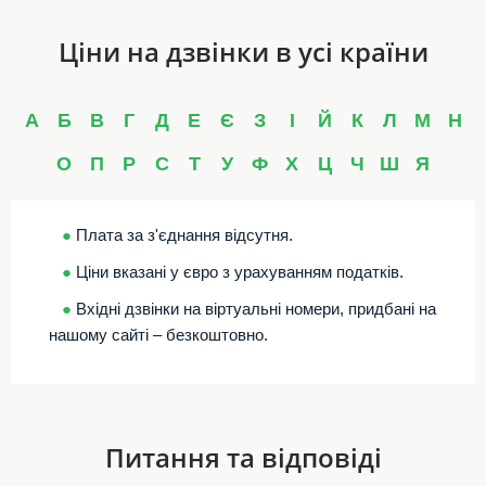
Ціни на дзвінки в усі країни
А
Б
В
Г
Д
Е
Є
З
І
Й
К
Л
М
Н
О
П
Р
С
Т
У
Ф
Х
Ц
Ч
Ш
Я
●
Плата за з'єднання відсутня.
●
Ціни вказані у євро з урахуванням податків.
●
Вхідні дзвінки на віртуальні номери, придбані на
нашому сайті – безкоштовно.
Питання та відповіді