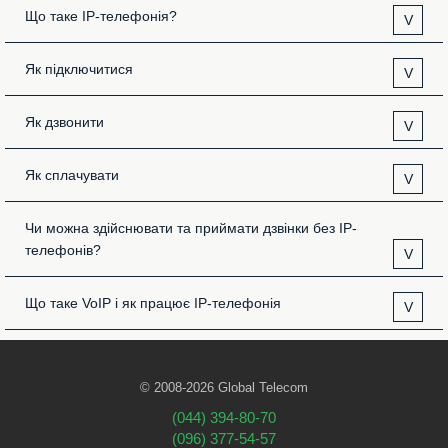
Що таке IP-телефонія?
V
Як підключитися
V
Як дзвонити
V
Як сплачувати
V
Чи можна здійснювати та приймати дзвінки без IP-
телефонів?
V
Що таке VoIP і як працює IP-телефонія
V
© 2008-2026 Global Telecom
(044) 394-80-70
(096) 377-54-57