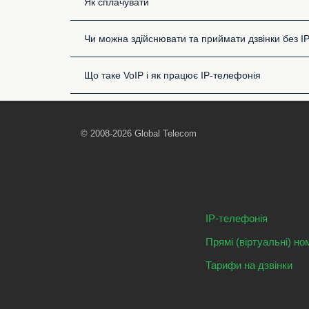
Як сплачувати
Чи можна здійснювати та приймати дзвінки без I
Що таке VoIP і як працює IP-телефонія
© 2008-2026 Global Telecom
IP-телефонія
Прямі (віртуальні) но
Тарифи на дзвінки