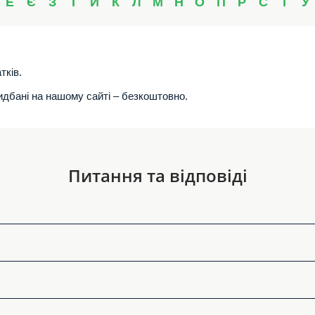
Е
Є
З
І
Й
К
Л
М
Н
О
П
Р
С
Т
У
тків.
ридбані на нашому сайті – безкоштовно.
Питання та відповіді