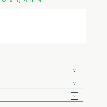
Ф
Х
Ц
Ч
Ш
Я
V
V
V