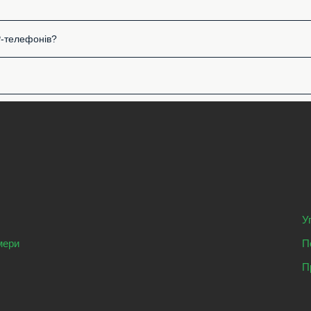
P-телефонів?
У
мери
П
П