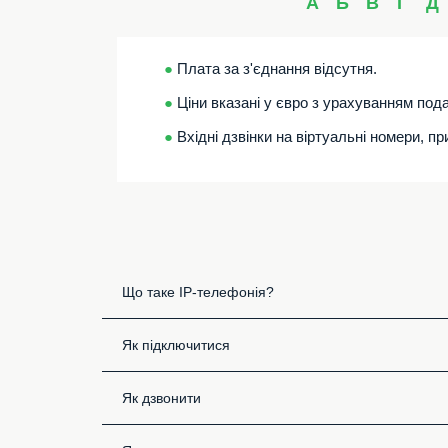
А
Б
В
Г
Д
●
Плата за з'єднання відсутня.
●
Ціни вказані у євро з урахуванням пода
●
Вхідні дзвінки на віртуальні номери, п
Що таке IP-телефонія?
Як підключитися
Як дзвонити