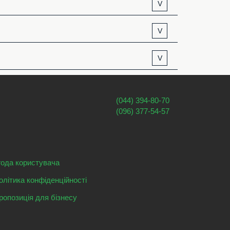
V
V
V
(044) 394-80-70
(096) 377-54-57
года користувача
олітика конфіденційності
ропозиція для бізнесу