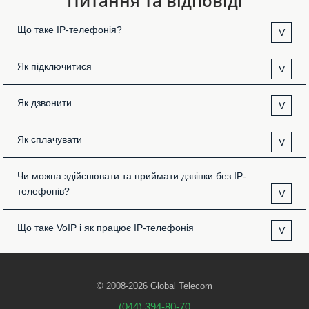
Питання та відповіді
Що таке IP-телефонія?
V
Як підключитися
V
Як дзвонити
V
Як сплачувати
V
Чи можна здійснювати та приймати дзвінки без IP-
телефонів?
V
Що таке VoIP і як працює IP-телефонія
V
© 2008-2026 Global Telecom
(044) 394-80-70