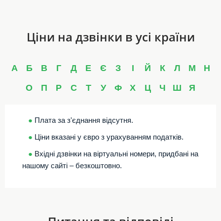
Ціни на дзвінки в усі країни
А
Б
В
Г
Д
Е
Є
З
І
Й
К
Л
М
Н
О
П
Р
С
Т
У
Ф
Х
Ц
Ч
Ш
Я
●
Плата за з'єднання відсутня.
●
Ціни вказані у євро з урахуванням податків.
●
Вхідні дзвінки на віртуальні номери, придбані на
нашому сайті – безкоштовно.