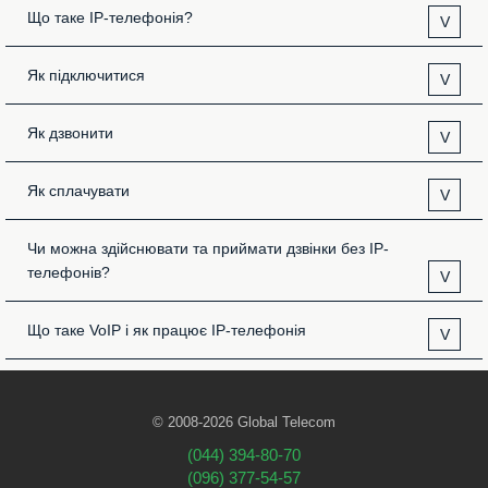
Що таке IP-телефонія?
V
Як підключитися
V
Як дзвонити
V
Як сплачувати
V
Чи можна здійснювати та приймати дзвінки без IP-
телефонів?
V
Що таке VoIP і як працює IP-телефонія
V
© 2008-2026 Global Telecom
(044) 394-80-70
(096) 377-54-57