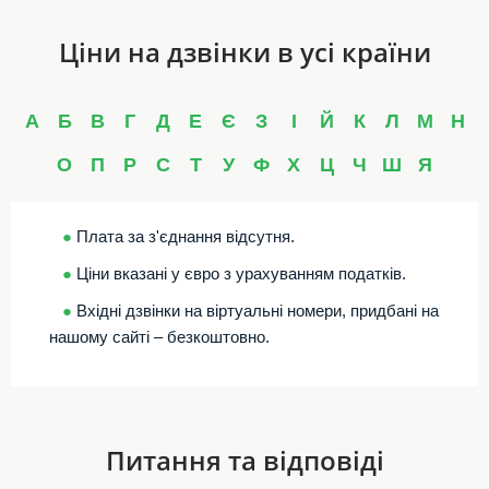
Ціни на дзвінки в усі країни
А
Б
В
Г
Д
Е
Є
З
І
Й
К
Л
М
Н
О
П
Р
С
Т
У
Ф
Х
Ц
Ч
Ш
Я
●
Плата за з'єднання відсутня.
●
Ціни вказані у євро з урахуванням податків.
●
Вхідні дзвінки на віртуальні номери, придбані на
нашому сайті – безкоштовно.
Питання та відповіді