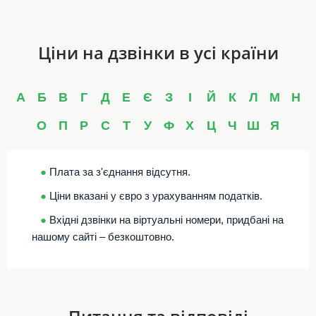
Ціни на дзвінки в усі країни
А
Б
В
Г
Д
Е
Є
З
І
Й
К
Л
М
Н
О
П
Р
С
Т
У
Ф
Х
Ц
Ч
Ш
Я
●
Плата за з'єднання відсутня.
●
Ціни вказані у євро з урахуванням податків.
●
Вхідні дзвінки на віртуальні номери, придбані на
нашому сайті – безкоштовно.