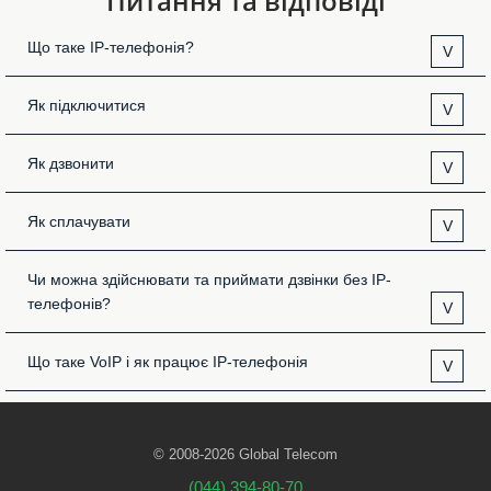
Питання та відповіді
Що таке IP-телефонія?
V
Як підключитися
V
Як дзвонити
V
Як сплачувати
V
Чи можна здійснювати та приймати дзвінки без IP-
телефонів?
V
Що таке VoIP і як працює IP-телефонія
V
© 2008-2026 Global Telecom
(044) 394-80-70