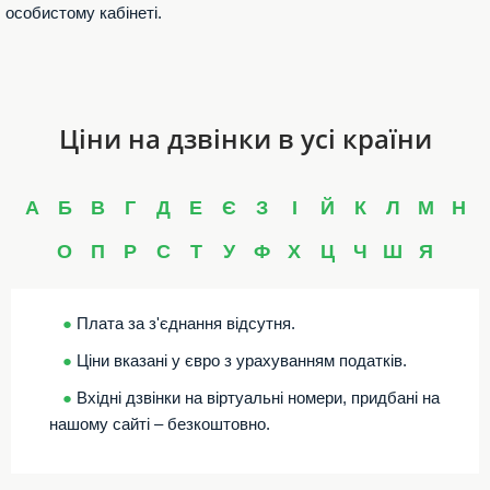
особистому кабінеті.
Ціни на дзвінки в усі країни
А
Б
В
Г
Д
Е
Є
З
І
Й
К
Л
М
Н
О
П
Р
С
Т
У
Ф
Х
Ц
Ч
Ш
Я
●
Плата за з'єднання відсутня.
●
Ціни вказані у євро з урахуванням податків.
●
Вхідні дзвінки на віртуальні номери, придбані на
нашому сайті – безкоштовно.