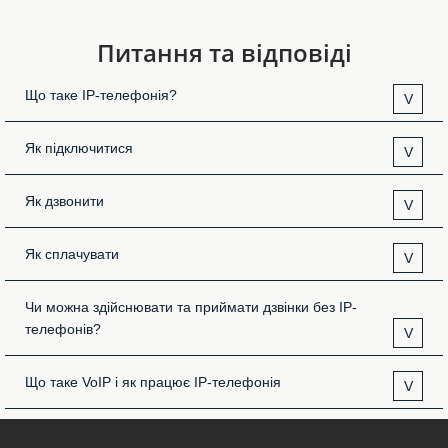
Питання та відповіді
Що таке IP-телефонія?
V
Як підключитися
V
Як дзвонити
V
Як сплачувати
V
Чи можна здійснювати та приймати дзвінки без IP-
телефонів?
V
Що таке VoIP і як працює IP-телефонія
V