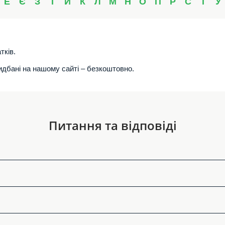
Е
Є
З
І
Й
К
Л
М
Н
О
П
Р
С
Т
У
тків.
ридбані на нашому сайті – безкоштовно.
Питання та відповіді