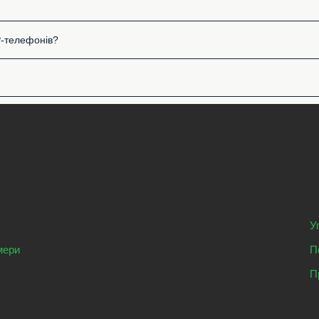
P-телефонів?
У
мери
П
П