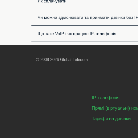
Як сплачувати
Чи можна здійснювати та приймати дзвінки без I
Що таке VoIP і як працює IP-телефонія
© 2008-2026 Global Telecom
IP-телефонія
Прямі (віртуальні) но
Тарифи на дзвінки