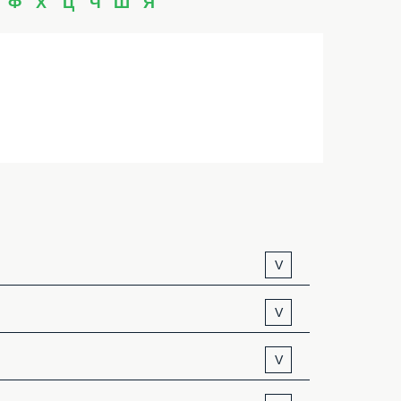
Ф
Х
Ц
Ч
Ш
Я
V
V
V