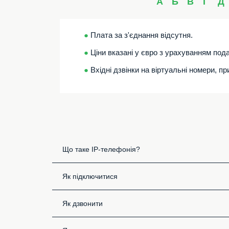
А
Б
В
Г
Д
●
Плата за з'єднання відсутня.
●
Ціни вказані у євро з урахуванням пода
●
Вхідні дзвінки на віртуальні номери, п
Що таке IP-телефонія?
Як підключитися
Як дзвонити