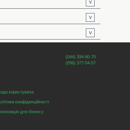
V
V
V
(044) 394-80-70
(096) 377-54-57
года користувача
олітика конфіденційності
ропозиція для бізнесу