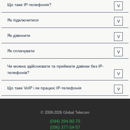
Що таке IP-телефонія?
V
Як підключитися
V
Як дзвонити
V
Як сплачувати
V
Чи можна здійснювати та приймати дзвінки без IP-
телефонів?
V
Що таке VoIP і як працює IP-телефонія
V
© 2008-2026 Global Telecom
(044) 394-80-70
(096) 377-54-57