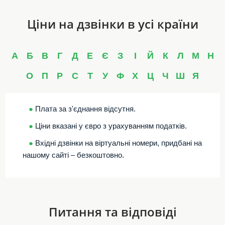
Ціни на дзвінки в усі країни
А
Б
В
Г
Д
Е
Є
З
І
Й
К
Л
М
Н
О
П
Р
С
Т
У
Ф
Х
Ц
Ч
Ш
Я
●
Плата за з'єднання відсутня.
●
Ціни вказані у євро з урахуванням податків.
●
Вхідні дзвінки на віртуальні номери, придбані на
нашому сайті – безкоштовно.
Питання та відповіді