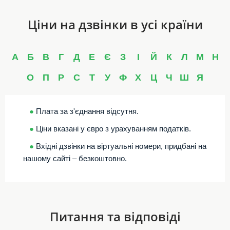
Ціни на дзвінки в усі країни
А
Б
В
Г
Д
Е
Є
З
І
Й
К
Л
М
Н
О
П
Р
С
Т
У
Ф
Х
Ц
Ч
Ш
Я
●
Плата за з'єднання відсутня.
●
Ціни вказані у євро з урахуванням податків.
●
Вхідні дзвінки на віртуальні номери, придбані на
нашому сайті – безкоштовно.
Питання та відповіді