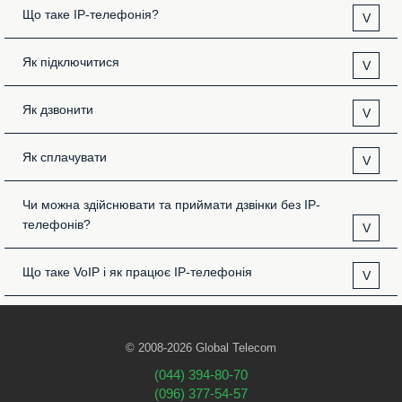
Що таке IP-телефонія?
V
Як підключитися
V
Як дзвонити
V
Як сплачувати
V
Чи можна здійснювати та приймати дзвінки без IP-
телефонів?
V
Що таке VoIP і як працює IP-телефонія
V
© 2008-2026 Global Telecom
(044) 394-80-70
(096) 377-54-57