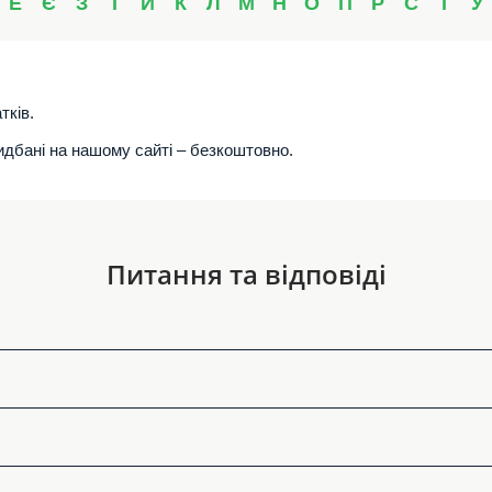
Е
Є
З
І
Й
К
Л
М
Н
О
П
Р
С
Т
У
тків.
ридбані на нашому сайті – безкоштовно.
Питання та відповіді