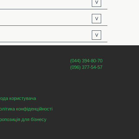
V
V
V
(044) 394-80-70
(096) 377-54-57
года користувача
олітика конфіденційності
ропозиція для бізнесу