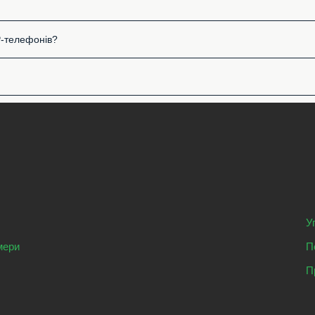
P-телефонів?
У
мери
П
П