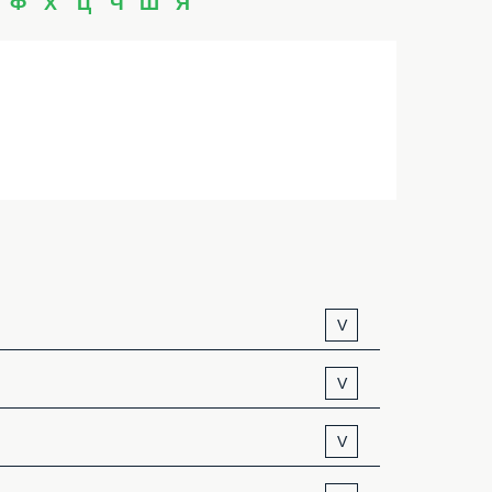
Ф
Х
Ц
Ч
Ш
Я
V
V
V