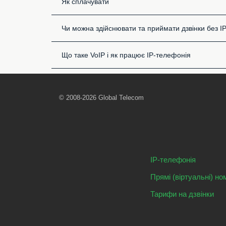
Як сплачувати
Чи можна здійснювати та приймати дзвінки без I
Що таке VoIP і як працює IP-телефонія
© 2008-2026 Global Telecom
IP-телефонія
Прямі (віртуальні) но
Тарифи на дзвінки