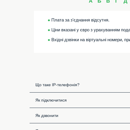
А
Б
В
Г
Д
●
Плата за з'єднання відсутня.
●
Ціни вказані у євро з урахуванням пода
●
Вхідні дзвінки на віртуальні номери, п
Що таке IP-телефонія?
Як підключитися
Як дзвонити