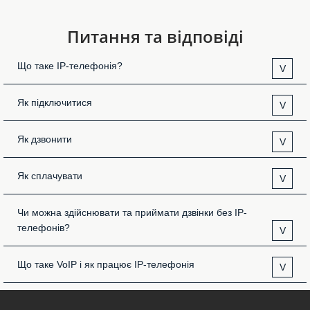
Питання та відповіді
Що таке IP-телефонія?
V
Як підключитися
V
Як дзвонити
V
Як сплачувати
V
Чи можна здійснювати та приймати дзвінки без IP-
телефонів?
V
Що таке VoIP і як працює IP-телефонія
V