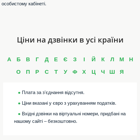
особистому кабінеті.
Ціни на дзвінки в усі країни
А
Б
В
Г
Д
Е
Є
З
І
Й
К
Л
М
Н
О
П
Р
С
Т
У
Ф
Х
Ц
Ч
Ш
Я
●
Плата за з'єднання відсутня.
●
Ціни вказані у євро з урахуванням податків.
●
Вхідні дзвінки на віртуальні номери, придбані на
нашому сайті – безкоштовно.